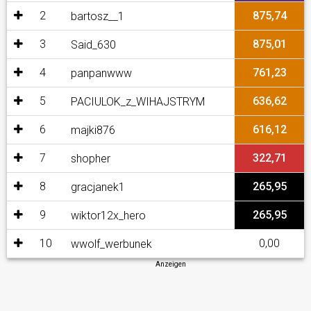
2
875,74
bartosz__1
3
875,01
Said_630
4
761,23
panpanwww
5
636,62
PACIULOK_z_WIHAJSTRYM
6
616,12
majki876
7
322,71
shopher
8
265,95
gracjanek1
9
265,95
wiktor12x_hero
10
0,00
wwolf_werbunek
Anzeigen