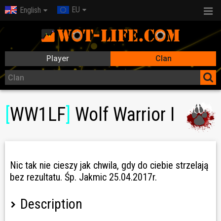
EU
English
Player
Clan
[
WW1LF
]
Wolf Warrior I
Nic tak nie cieszy jak chwila, gdy do ciebie strzelają
bez rezultatu. Śp. Jakmic 25.04.2017r.
Description