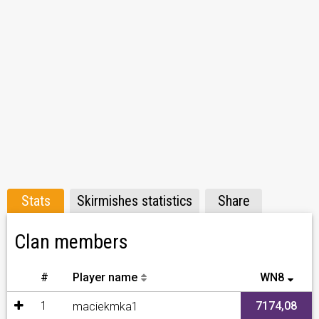
Wszelkie szczegóły na TS3 Zapraszamy do kontaktu z
Kadrą Oficerską WW1LF
Każde podanie rozpatrujemy indywidualnie.
Stats
Skirmishes statistics
Share
Clan members
#
Player name
WN8
1
7174,08
maciekmka1