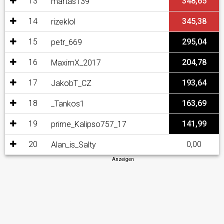
13
348,65
martas139
14
345,38
rizeklol
15
295,04
petr_669
16
204,78
MaximX_2017
17
193,64
JakobT_CZ
18
163,69
_Tankos1
19
141,99
prime_Kalipso757_17
20
0,00
Alan_is_Salty
Anzeigen