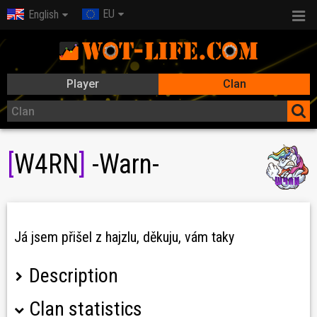
EU
English
Player
Clan
[
W4RN
]
-Warn-
Já jsem přišel z hajzlu, děkuju, vám taky
Description
Clan statistics
Jsme klan do kterého přišlo několik hráčů s kompetetivní