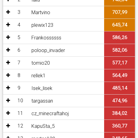
3
707,99
Martvino
4
645,74
plewix123
5
586,26
Frankossssss
6
582,06
poloop_invader
7
577,17
tomio20
8
564,49
rellek1
9
485,14
Isek_lisek
10
474,96
targassan
11
384,02
cz_minecraftahoj
12
360,77
KapuSta_5