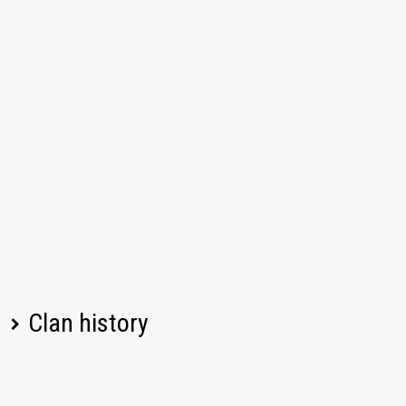
Clan history
Player name
Change
Date
Left
07/11/2026, 04:51 PM UTC
Verbo_38