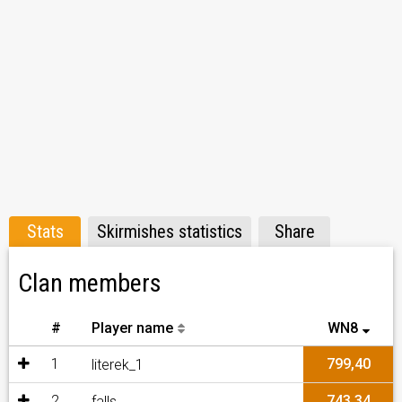
-Každou sobotu hraní Válečných her (Příjem Goldů)
Diplomacie: - Ad4mek_is_Always_Happy_ (ve hře)
jjadamiik (na disu)
Nábor: - Jana_cherairia (všude stejně)
- Sidlo1598753 (všude stejně)
- Ad4mek_is_Always_Happy_(ve hře) jjadamiik (na disu)
Stats
Skirmishes statistics
Share
Clan members
#
Player name
WN8
1
799,40
literek_1
2
743,34
falls