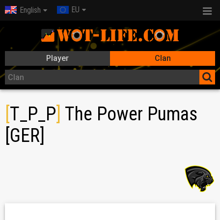
EU
English
Player
Clan
[
T_P_P
]
The Power Pumas
[GER]