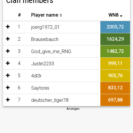
Clan members
#
Player name
WN8
1
2005,72
joerg1972_01
2
1624,29
Brausebauch
3
1482,72
God_give_me_RNG
4
999,11
Justin2233
5
905,76
4dl3r
6
833,12
Saytonis
7
697,88
deutscher_tiger78
Anzeigen