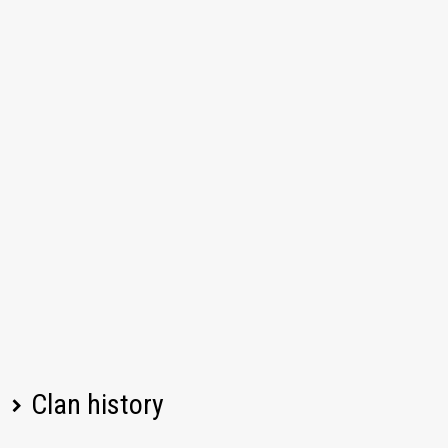
Clan history
Player name
Change
Date