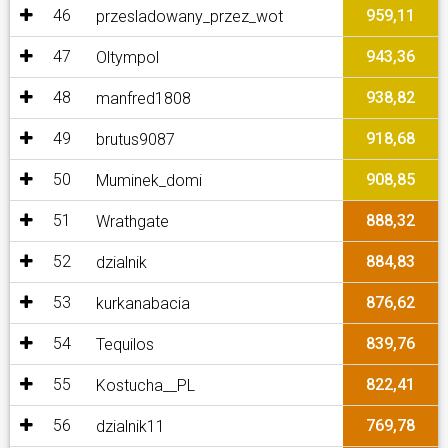
46
959,11
przesladowany_przez_wot
47
943,36
Oltympol
48
938,82
manfred1808
49
918,68
brutus9087
50
908,85
Muminek_domi
51
888,32
Wrathgate
52
884,83
dzialnik
53
876,62
kurkanabacia
54
839,76
Tequilos
55
822,41
Kostucha__PL
56
769,78
dzialnik11