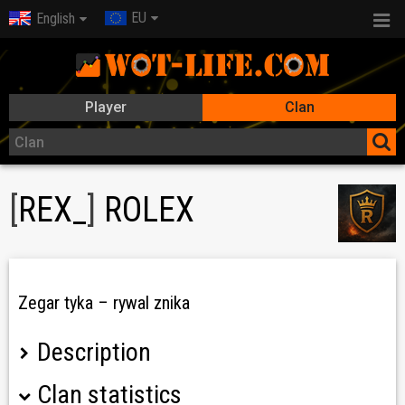
EU
English
Player
Clan
[
REX_
]
ROLEX
Zegar tyka – rywal znika
Description
Clan statistics
? KLAN ROLEX – REKRUTACJA