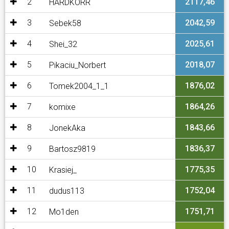
2
2117,46
HARDKORR
3
2042,59
Sebek58
4
2025,61
Shei_32
5
2018,07
Pikaciu_Norbert
6
1876,02
Tomek2004_1_1
7
1864,26
komixe
8
1843,66
JonekAka
9
1836,37
Bartosz9819
10
1775,35
Krasiej_
11
1752,04
dudus113
12
1751,71
Mo1den