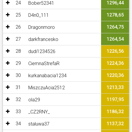
24
1296,44
Bober52341
25
1278,65
D4n0_111
26
1264,75
Dragonmoro
27
1264,54
darkfrancesko
28
1226,56
dudi1234526
29
1224,36
CiemnaStrefaR
30
1220,36
kurkanabacia1234
31
1213,33
MiszczuAcia2512
32
1197,95
ola29
33
1186,32
_CZ2RNY_
34
1137,32
staluwa37