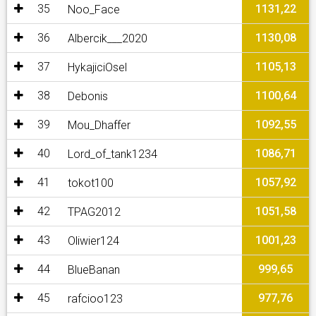
35
1131,22
Noo_Face
36
1130,08
Albercik___2020
37
1105,13
HykajiciOsel
38
1100,64
Debonis
39
1092,55
Mou_Dhaffer
40
1086,71
Lord_of_tank1234
41
1057,92
tokot100
42
1051,58
TPAG2012
43
1001,23
Oliwier124
44
999,65
BlueBanan
45
977,76
rafcioo123