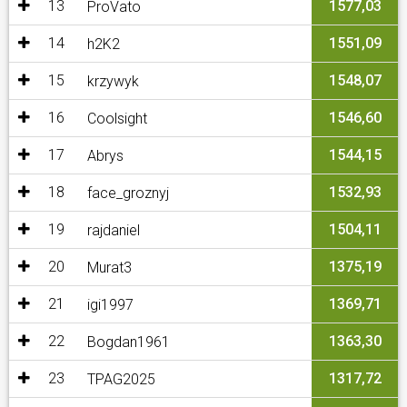
13
1577,03
ProVato
14
1551,09
h2K2
15
1548,07
krzywyk
16
1546,60
Coolsight
17
1544,15
Abrys
18
1532,93
face_groznyj
19
1504,11
rajdaniel
20
1375,19
Murat3
21
1369,71
igi1997
22
1363,30
Bogdan1961
23
1317,72
TPAG2025