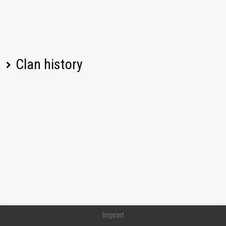
Clan history
Player name
Change
Date
Joined
08/01/2026, 01:43 PM UTC
_CZ2RNY_
Left
07/20/2026, 08:08 PM UTC
W0J4K8
Imprint