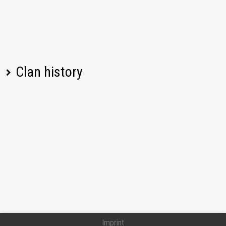
Clan history
Player name
Change
Date
Joined
07/11/2026, 02:09 PM UTC
DnlKalash
Imprint