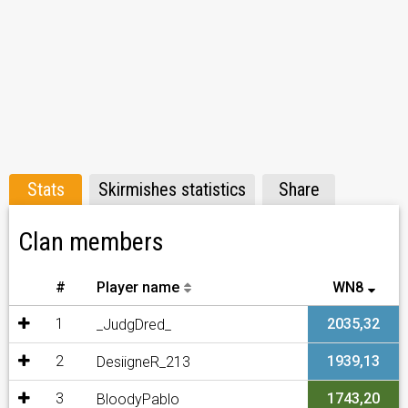
Stats
Skirmishes statistics
Share
Clan members
#
Player name
WN8
1
2035,32
_JudgDred_
2
1939,13
DesiigneR_213
3
1743,20
BloodyPablo