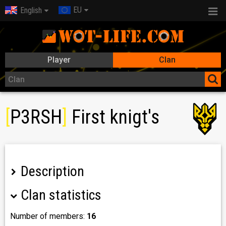
EU
English
Player
Clan
[
P3RSH
]
First knigt's
Description
Clan statistics
Клан веде набір адекватних танкістів ?✔
⭐ З Прайм тайм 18-00 до 23-30 ?. ✔
▬▬▬▬▬▬▬▬▬▬▬▬▬▬▬▬▬▬▬▬▬▬▬▬▬▬
Number of members:
16