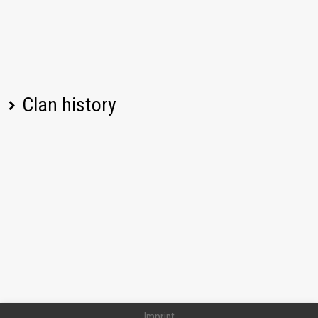
Clan history
Player name
Change
Date
Imprint