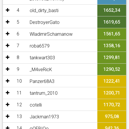
4
1652,34
old_dirty_basti
5
1619,65
DestroyerGato
6
1561,65
WladimirSchamanow
7
1358,16
roba6579
8
1299,81
tankwart303
9
1290,52
_M4veRicK
10
1222,41
Panzer68A3
11
1200,71
tantrum_2010
12
1170,72
cotelli
13
975,08
Jackman1973
14
942,36
oOEBIOo