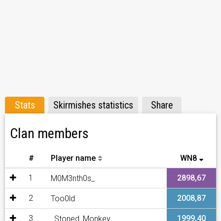
Stats
Skirmishes statistics
Share
Clan members
#
Player name
WN8
1
2898,67
M0M3nth0s_
2
2008,87
Too0ld
3
1999,40
_Stoned_Monkey