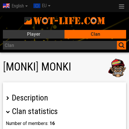
EU
English
Player
Clan
[
MONKI
]
MONKI
Description
Clan statistics
Moin,
Number of members:
16
Wir suchen für unseren Clan motivierte und aktive Spieler