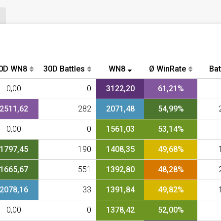
0D WN8
30D Battles
WN8
Ø WinRate
Bat
0,00
0
3122,20
61,21%
2511,62
282
2071,48
54,99%
0,00
0
1561,03
53,14%
1797,45
190
1408,35
49,68%
1665,67
551
1392,80
48,28%
2078,16
33
1391,84
49,82%
0,00
0
1378,42
52,00%