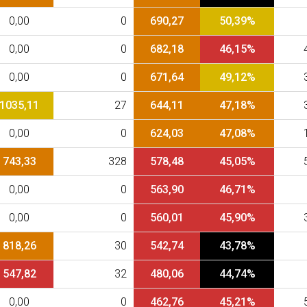
0,00
0
690,27
50,39%
0,00
0
682,18
46,15%
0,00
0
671,64
49,12%
1035,11
27
644,11
47,18%
0,00
0
624,03
47,08%
743,33
328
578,48
45,05%
0,00
0
563,90
46,71%
0,00
0
560,01
45,90%
818,26
30
542,74
43,78%
547,82
32
480,06
44,74%
0,00
0
462,76
45,21%