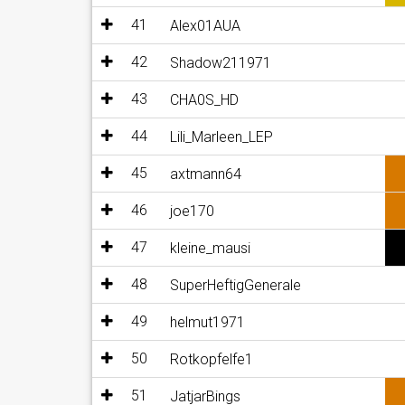
41
Alex01AUA
42
Shadow211971
43
CHA0S_HD
44
Lili_Marleen_LEP
45
axtmann64
46
joe170
47
kleine_mausi
48
SuperHeftigGenerale
49
helmut1971
50
Rotkopfelfe1
51
JatjarBings