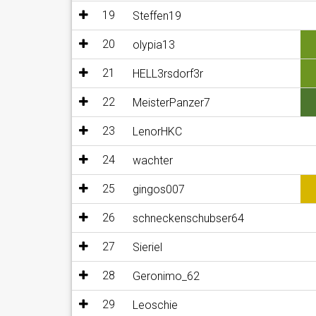
19
Steffen19
20
olypia13
21
HELL3rsdorf3r
22
MeisterPanzer7
23
LenorHKC
24
wachter
25
gingos007
26
schneckenschubser64
27
Sieriel
28
Geronimo_62
29
Leoschie