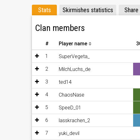
Stats
Skirmishes statistics
Share
Clan members
#
Player name
3
1
SuperVegeta_
2
MilchLuchs_de
3
ted14
4
ChaosNase
5
SpeeD_01
6
lasskrachen_2
7
yuki_devil