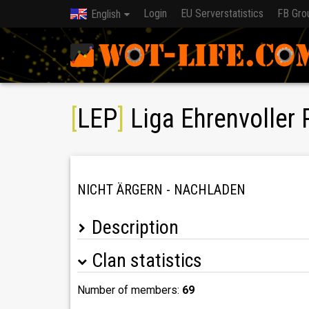
Login
EU Serverstatistics
FB Gro
English
[
LEP
]
Liga Ehrenvoller 
NICHT ÄRGERN - NACHLADEN
Description
Clan statistics
Wir, die Liga Ehrenvoller Panzer, wollen Spaß am
Erfolgreiche Battles in der Festung und auf der
Number of members:
69
- Gemeinsames Training