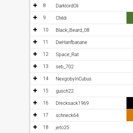
8
DarklordOli
9
Childi
10
Black_Beard_08
11
DieHanfbanane
12
Space_Rat
13
seb_702
14
NexgobyInCubus
15
gusch22
16
Drecksack1969
17
schneck64
18
jeto25