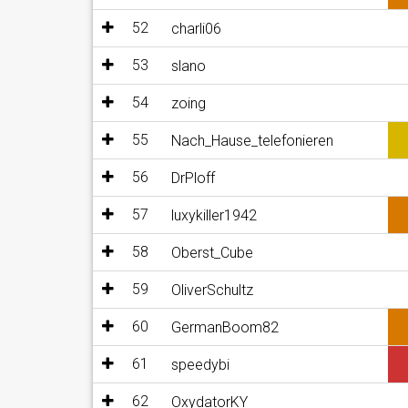
52
charli06
53
slano
54
zoing
55
Nach_Hause_telefonieren
56
DrPloff
57
luxykiller1942
58
Oberst_Cube
59
OliverSchultz
60
GermanBoom82
61
speedybi
62
OxydatorKY