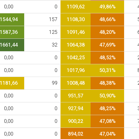
0,00
0
1109,62
49,86%
1544,94
157
1108,30
48,66%
1587,36
125
1091,46
48,20%
1661,44
32
1064,38
47,69%
0,00
0
1042,25
48,52%
0,00
0
1017,96
50,31%
1181,66
99
1008,48
48,38%
0,00
0
951,57
50,90%
0,00
0
927,94
48,25%
0,00
0
900,22
47,08%
0,00
0
894,02
47,04%