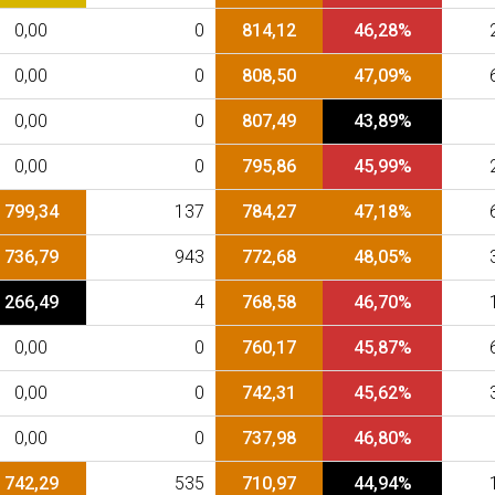
0,00
0
814,12
46,28%
0,00
0
808,50
47,09%
0,00
0
807,49
43,89%
0,00
0
795,86
45,99%
799,34
137
784,27
47,18%
736,79
943
772,68
48,05%
266,49
4
768,58
46,70%
0,00
0
760,17
45,87%
0,00
0
742,31
45,62%
0,00
0
737,98
46,80%
742,29
535
710,97
44,94%