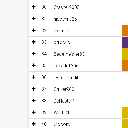
30
Crasher2008
31
nicochris25
32
akilante
33
adler220
34
Bademeister83
35
kakadu1306
36
_Red_Bandit
37
Striker963
38
DaHaste_1
39
Wattt01
40
Clooony