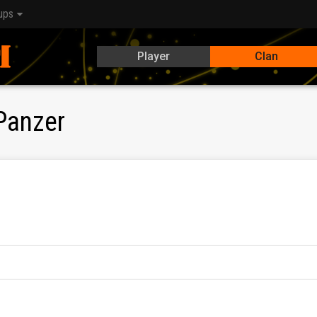
ups
Player
Clan
Panzer
 Spiel haben.
 Weltkarte machen Spass, daher: