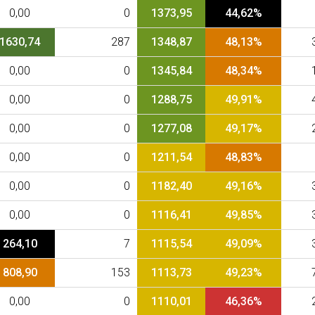
0,00
0
1373,95
44,62%
1630,74
287
1348,87
48,13%
0,00
0
1345,84
48,34%
0,00
0
1288,75
49,91%
0,00
0
1277,08
49,17%
0,00
0
1211,54
48,83%
0,00
0
1182,40
49,16%
0,00
0
1116,41
49,85%
264,10
7
1115,54
49,09%
808,90
153
1113,73
49,23%
0,00
0
1110,01
46,36%