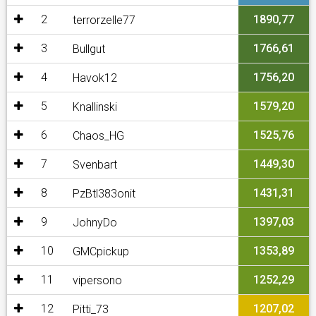
2
1890,77
terrorzelle77
3
1766,61
Bullgut
4
1756,20
Havok12
5
1579,20
Knallinski
6
1525,76
Chaos_HG
7
1449,30
Svenbart
8
1431,31
PzBtl383onit
9
1397,03
JohnyDo
10
1353,89
GMCpickup
11
1252,29
vipersono
12
1207,02
Pitti_73