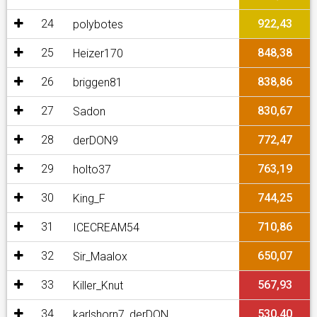
24
922,43
polybotes
25
848,38
Heizer170
26
838,86
briggen81
27
830,67
Sadon
28
772,47
derDON9
29
763,19
holto37
30
744,25
King_F
31
710,86
ICECREAM54
32
650,07
Sir_Maalox
33
567,93
Killer_Knut
34
530,40
karlshorn7_derDON_