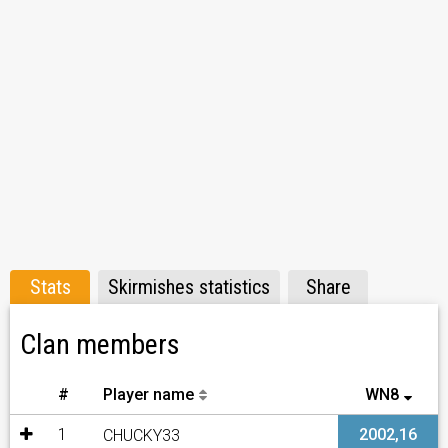
Link
Stats
Skirmishes statistics
Share
Clan members
#
Player name
WN8
1
2002,16
CHUCKY33