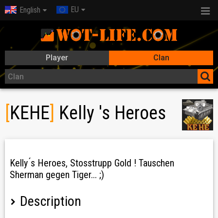
EU
English
Player
Clan
[
KEHE
]
Kelly 's Heroes
Kelly ́s Heroes, Stosstrupp Gold ! Tauschen
Sherman gegen Tiger... ;)
Description