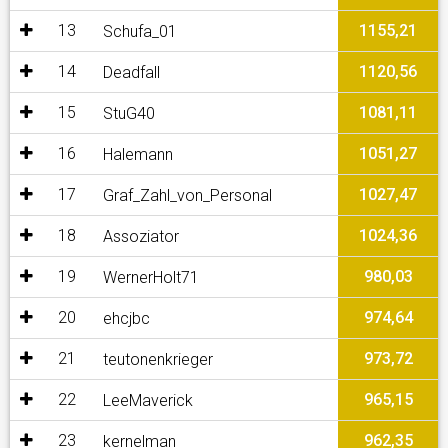
13
1155,21
Schufa_01
14
1120,56
Deadfall
15
1081,11
StuG40
16
1051,27
Halemann
17
1027,47
Graf_Zahl_von_Personal
18
1024,36
Assoziator
19
980,03
WernerHolt71
20
974,64
ehcjbc
21
973,72
teutonenkrieger
22
965,15
LeeMaverick
23
962,35
kernelman