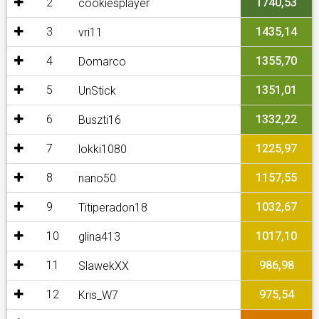
2
1740,53
cookiesplayer
3
1435,14
vri11
4
1355,70
Domarco
5
1351,01
UnStick
6
1332,22
Buszti16
7
1225,97
lokki1080
8
1157,55
nano50
9
1032,67
Titiperadon18
10
1017,10
glina413
11
986,98
SlawekXX
12
975,54
Kris_W7