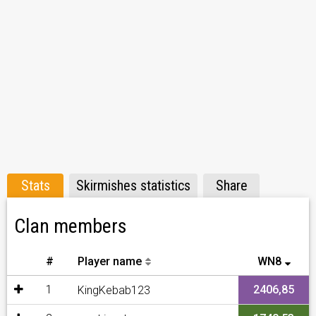
Stats
Skirmishes statistics
Share
Clan members
#
Player name
WN8
1
2406,85
KingKebab123