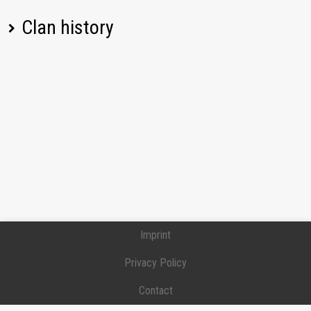
Clan history
Player name
Change
Date
Imprint
Privacy Policy
Contact