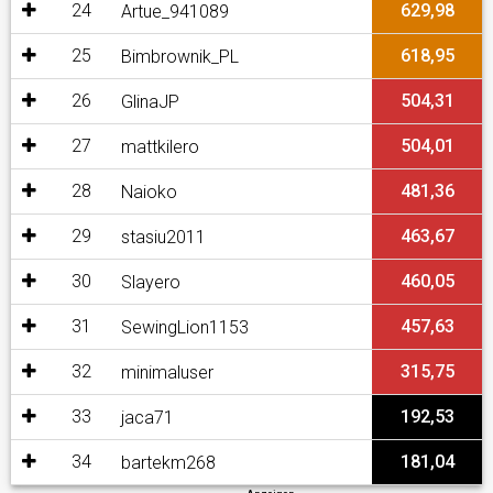
24
629,98
Artue_941089
25
618,95
Bimbrownik_PL
26
504,31
GlinaJP
27
504,01
mattkilero
28
481,36
Naioko
29
463,67
stasiu2011
30
460,05
Slayero
31
457,63
SewingLion1153
32
315,75
minimaluser
33
192,53
jaca71
34
181,04
bartekm268