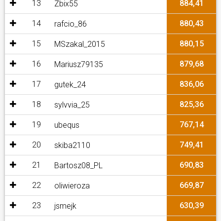
13
884,41
Zbix55
14
880,43
rafcio_86
15
880,15
MSzakal_2015
16
879,68
Mariusz79135
17
836,06
gutek_24
18
825,36
sylvvia_25
19
767,14
ubequs
20
749,41
skiba2110
21
690,83
Bartosz08_PL
22
669,87
oliwieroza
23
630,39
jsmejk