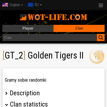
EU
English
Player
Clan
[
GT_2
]
Golden Tigers II
Gramy sobie randomki
Description
Clan statistics
Z uprzejmością informujemy o reaktywacji GT_2.