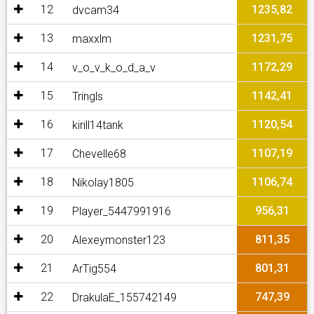
12
1235,82
dvcam34
13
1231,75
maxxlm
14
1172,29
v_o_v_k_o_d_a_v
15
1142,41
Tringls
16
1120,54
kirill14tank
17
1107,19
Chevelle68
18
1106,74
Nikolay1805
19
956,31
Player_5447991916
20
811,35
Alexeymonster123
21
801,31
ArTig554
22
747,39
DrakulaE_155742149