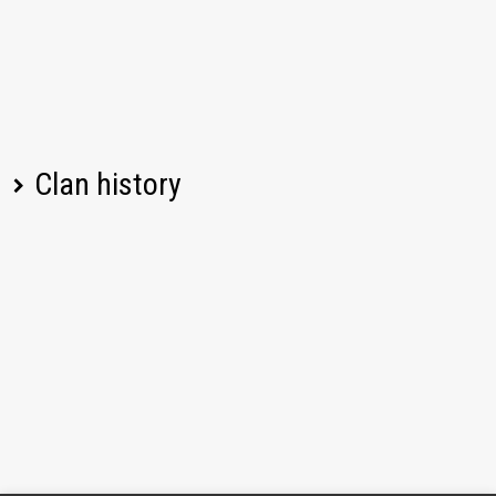
Clan history
Player name
Change
Date