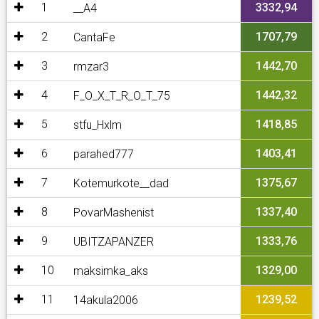
1
3332,94
__A4
2
1707,79
CantaFe
3
1442,70
rmzar3
4
1442,32
F_O_X_T_R_O_T_75
5
1418,85
stfu_Hxlm
6
1403,41
parahed777
7
1375,67
Kotemurkote__dad
8
1337,40
PovarMashenist
9
1333,76
UBITZAPANZER
10
1329,00
maksimka_aks
11
1239,52
14akula2006