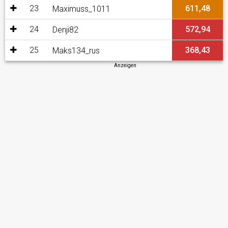
23
611,48
Maximuss_1011
24
572,94
Denji82
25
368,43
Maks134_rus
Anzeigen