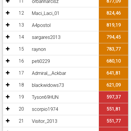
11
877,09
orbannarcisz
12
824,46
Maci_Laci_01
13
819,19
A4postol
14
794,45
sargares2013
15
783,77
raynon
16
680,10
peti0229
17
641,81
Admiral__Ackbar
18
621,09
blackwidows73
19
597,37
Tyson69HUN
20
551,81
scorpio1974
21
551,77
Visitor_2013