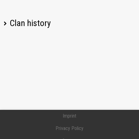
Clan history
Player name
Change
Date
Imprint
Privacy Policy