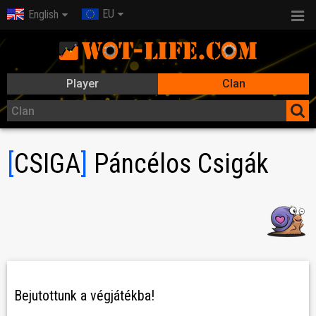
EU
English
Player
Clan
[
CSIGA
]
Páncélos Csigák
Bejutottunk a végjátékba!