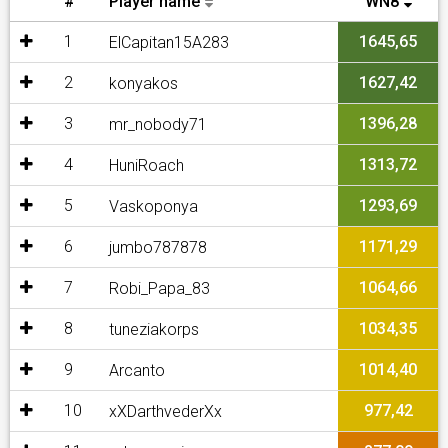
#
Player name
WN8
1
1645,65
ElCapitan15A283
2
1627,42
konyakos
3
1396,28
mr_nobody71
4
1313,72
HuniRoach
5
1293,69
Vaskoponya
6
1171,29
jumbo787878
7
1064,66
Robi_Papa_83
8
1034,35
tuneziakorps
9
1014,40
Arcanto
10
977,42
xXDarthvederXx