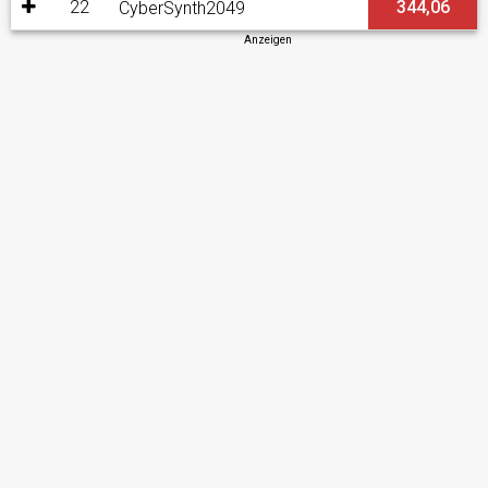
22
344,06
CyberSynth2049
Anzeigen