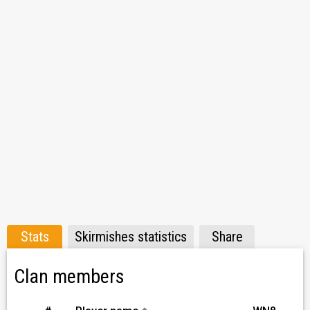
klánnak saját TS3 szervere, ahol van lehetőség barátkozni,
szakaszozni. Minden mást, illetve azok hiányát, köszönjük
a fejlesztők zseniális játékvezetői képességének. Így kell
megölni egy játékot, GG WP!
TS címet kérj a játékon belül, clan chat-en.
Stats
Skirmishes statistics
Share
Clan members