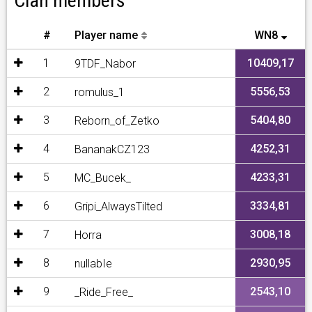
Clan members
#
Player name
WN8
1
10409,17
9TDF_Nabor
2
5556,53
romulus_1
3
5404,80
Reborn_of_Zetko
4
4252,31
BananakCZ123
5
4233,31
MC_Bucek_
6
3334,81
Gripi_AlwaysTilted
7
3008,18
Horra
8
2930,95
nullabIe
9
2543,10
_Ride_Free_