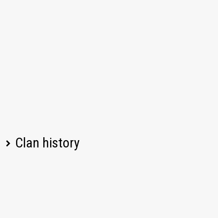
Clan history
Player name
Change
Date
Left
07/21/2026, 08:08 PM UTC
caribe_4