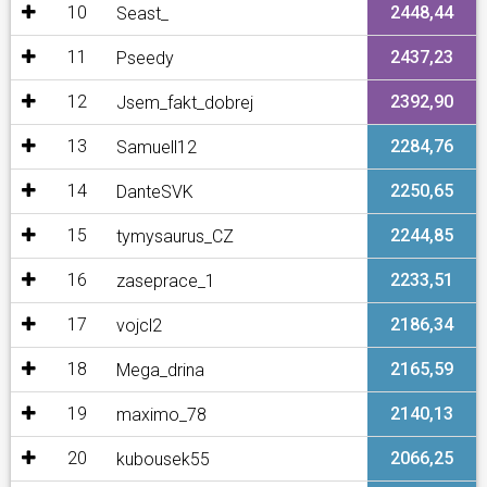
10
2448,44
Seast_
11
2437,23
Pseedy
12
2392,90
Jsem_fakt_dobrej
13
2284,76
Samuell12
14
2250,65
DanteSVK
15
2244,85
tymysaurus_CZ
16
2233,51
zaseprace_1
17
2186,34
vojcl2
18
2165,59
Mega_drina
19
2140,13
maximo_78
20
2066,25
kubousek55