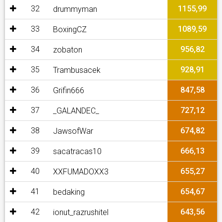
32
1155,99
drummyman
33
1089,59
BoxingCZ
34
956,82
zobaton
35
928,91
Trambusacek
36
847,58
Grifin666
37
727,12
_GALANDEC_
38
674,82
JawsofWar
39
666,13
sacatracas10
40
655,27
XXFUMADOXX3
41
654,67
bedaking
42
643,56
ionut_razrushitel