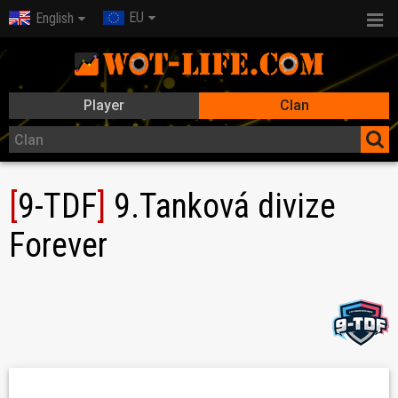
EU
English
Player
Clan
[
9-TDF
]
9.Tanková divize
Forever