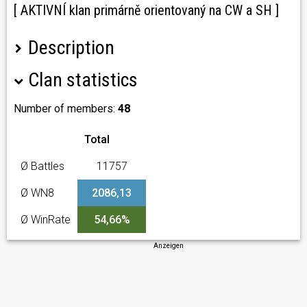
[ AKTIVNÍ klan primárně orientovaný na CW a SH ]
Description
Clan statistics
Jsme stabilní česko-slovenský klan primárně
orientovaný na Clan Wars
Klan založený na bonusech. Přes 200 záloh měsíčně !!!
Number of members:
48
Web:
9-tde.cz
Total
Teamspeak:
ts.9-tde.cz:9988
Diplomacy:
Ø Battles
11757
Zetk000_eXots
Pekar_CZ
Ø WN8
2086,13
Ø WinRate
54,66%
Hrajeme:
CW, SH, Ofenzívy,
Anzeigen
Náborové podmínky:
- Prioritní účast na klanových akcích