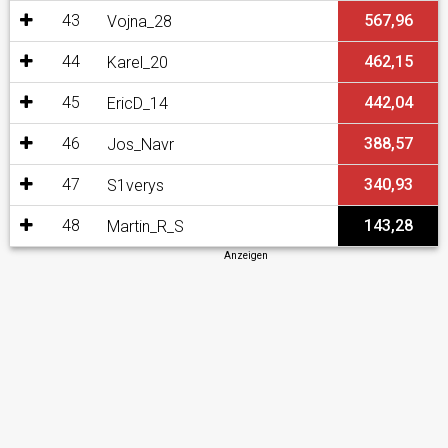
43
567,96
Vojna_28
44
462,15
Karel_20
45
442,04
EricD_14
46
388,57
Jos_Navr
47
340,93
S1verys
48
143,28
Martin_R_S
Anzeigen