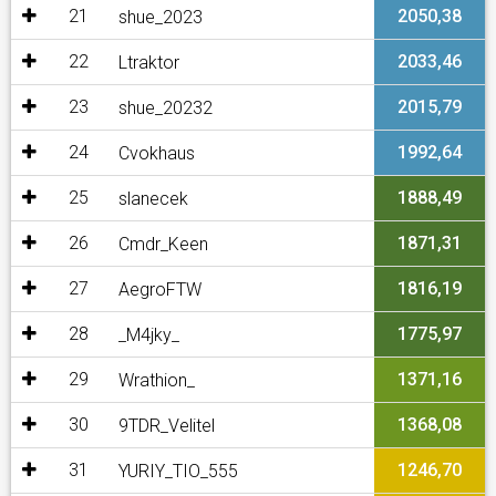
21
2050,38
shue_2023
22
2033,46
Ltraktor
23
2015,79
shue_20232
24
1992,64
Cvokhaus
25
1888,49
slanecek
26
1871,31
Cmdr_Keen
27
1816,19
AegroFTW
28
1775,97
_M4jky_
29
1371,16
Wrathion_
30
1368,08
9TDR_Velitel
31
1246,70
YURIY_TIO_555