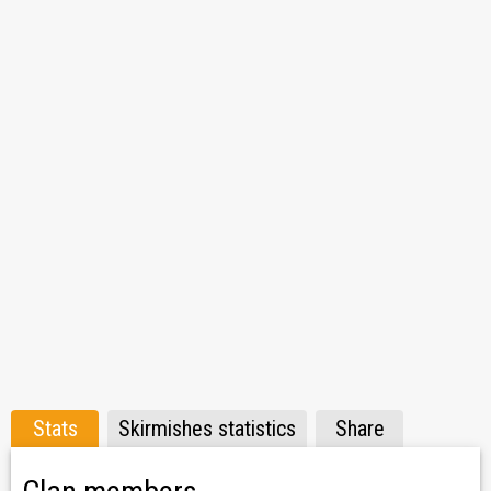
- WN8 vyšší než 1700+ (aktuální recent vyšší než 2200 na
X Tierech)
- Po 18:00 povinnost používat TeamSpeak 3
- 30 denní zkušební lhůta
Napište náborářům
x_WoodeNRooT_x
Andrew_eXots
Stats
Skirmishes statistics
Share